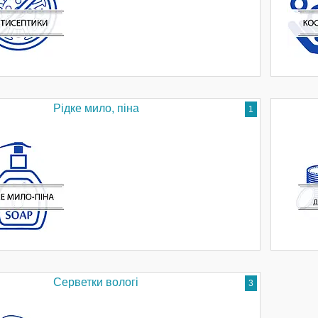
Рідке мило, піна
1
Серветки вологі
3