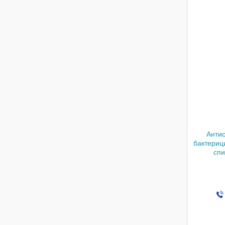
Антис
бактериц
спи