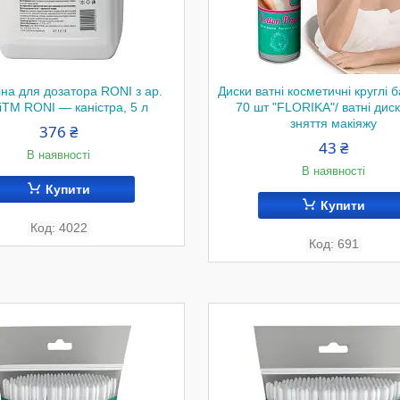
на для дозатора RONI з ар.
Диски ватні косметичні круглі 
іTM RONI — каністра, 5 л
70 шт "FLORIKA"/ ватні дис
зняття макіяжу
376 ₴
43 ₴
В наявності
В наявності
Купити
Купити
4022
691