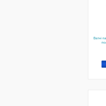
Ватні п
по