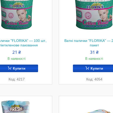
алички "FLORIKA" — 100 шт.,
Ватні палички "FLORIKA" — 2
ліетиленове паковання
пакет
21 ₴
31 ₴
В наявності
В наявності
Купити
Купити
4217
4054