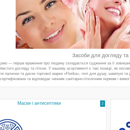
Засоби для догляду та г
ідомо — перше враження про людину складається судження за її зовнішн
бистого догляду та гігієни. У нашому асортименті є такі позиції, як носові
тні палички та диски торгової марки «Florika», гелі для душу, шампуні та 
сертифікована та відповідає чинним санітарно-гігієнічним нормам і вимог
Маски і антисептики
2