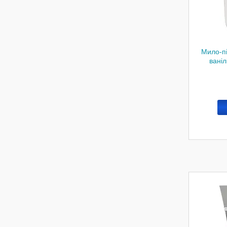
Мило-пі
ваніл