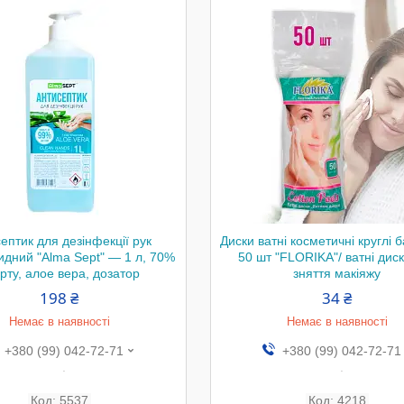
ептик для дезінфекції рук
Диски ватні косметичні круглі 
идний "Alma Sept" — 1 л, 70%
50 шт "FLORIKA"/ ватні дис
рту, алое вера, дозатор
зняття макіяжу
198 ₴
34 ₴
Немає в наявності
Немає в наявності
+380 (99) 042-72-71
+380 (99) 042-72-71
.
.
5537
4218