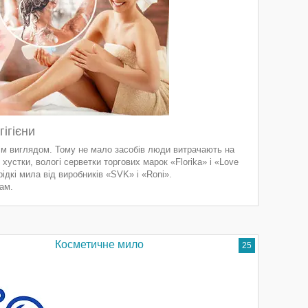
ігієни
ім виглядом. Тому не мало засобів люди витрачають на
 хустки, вологі серветки торгових марок «Florika» і «Love
рідкі мила від виробників «SVK» і «Roni».
ам.
Косметичне мило
25