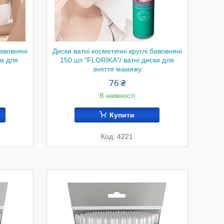
бавовняні
Диски ватні косметичні круглі бавовняні
ки для
150 шт "FLORIKA"/ ватні диски для
зняття макіяжу
76 ₴
В наявності
Купити
4221