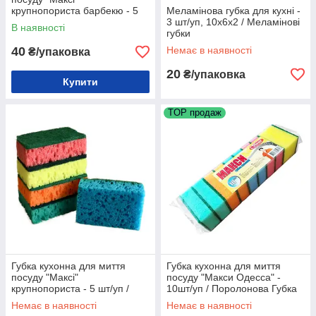
крупнопориста барбекю - 5
Меламінова губка для кухні -
шт/уп / Поролонова Губка
3 шт/уп, 10х6х2 / Меламінові
В наявності
для миття посуду
губки
40
Немає в наявності
₴/упаковка
20
₴/упаковка
Купити
TOP продаж
Губка кухонна для миття
Губка кухонна для миття
посуду "Максі"
посуду "Макси Одесса" -
крупнопориста - 5 шт/уп /
10шт/уп / Поролонова Губка
Поролонова Губка для миття
для миття посуду
Немає в наявності
Немає в наявності
посуду