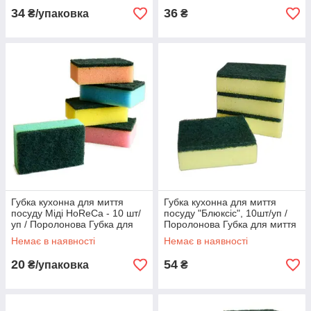
34
36
₴/упаковка
₴
Губка кухонна для миття
Губка кухонна для миття
посуду Міді HoReCa - 10 шт/
посуду "Блюксіс", 10шт/уп /
уп / Поролонова Губка для
Поролонова Губка для миття
миття посуду
посуду
Немає в наявності
Немає в наявності
20
54
₴/упаковка
₴