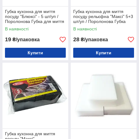
Губка кухонна для миття
Губка кухонна для миття
посуду "Блюксі" - 5 шт/уп /
посуду рельєфна "Максі" 5+3
Поролонова Губка для миття
шт/уп / Поролонова Губка
посуду
для миття посуду
В наявності
В наявності
19
28
₴/упаковка
₴/упаковка
Купити
Купити
Губка кухонна для миття
посуду "Максі"