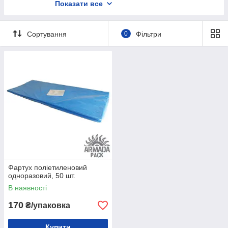
Клей. Супер клей. Клей універсальний
Показати все
Ізострічка
Ліхтарики
Сортування
0
Фільтри
Світлодіодні лампочки.
Фартух поліетиленовий
одноразовий, 50 шт.
В наявності
170
₴/упаковка
Купити