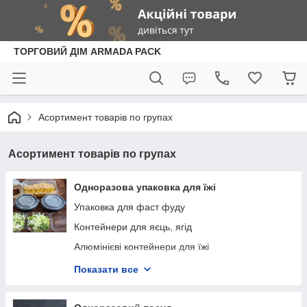
ТОРГОВИЙ ДІМ ARMADA PACK
Асортимент товарів по групах
Асортимент товарів по групах
Одноразова упаковка для їжі
Упаковка для фаст фуду
Контейнери для яєць, ягід
Алюмінієві контейнери для їжі
Упаковка із пінопласту / вспіненого полістиролу
Показати все
Супниці одноразові
Контейнери для суші