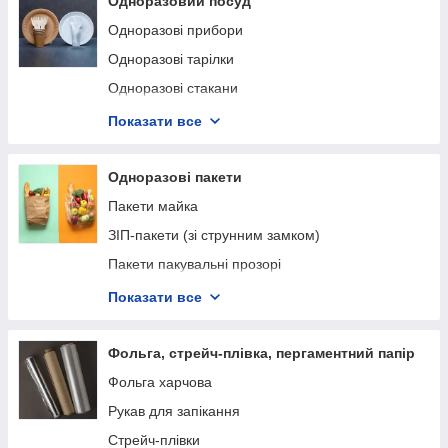
Одноразовий посуд
Термоемкости для мікрохвильовок
Одноразові прибори
Салатниці
Одноразові тарілки
Універсальна упаковка
Одноразові стакани
Соусниці
Набори одноразового посуду
Показати все
Тортівниці / Контейнери для кондитерських
Шпажки, палички, мішалки, зубочистки
виробів
Трубочки
Одноразові пакети
Пластикові відра
Пакети майка
ЗІП-пакети (зі струнним замком)
Пакети пакувальні прозорі
Термопакети фольговані
Показати все
Паперові пакети
Фасувальні пакети (Фасовка)
Фольга, стрейч-плівка, пергаментний папір
Сміттєві пакети
Фольга харчова
Рукав для запікання
Стрейч-плівки