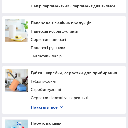
Папір пергаментний / пергамент для випічки
Паперова гігієнічна продукція
Паперові носові хустинки
Серветки паперові
Паперові рушники
Туалетний папір
Губки, шкребки, серветки для прибирання
Губки кухонні
Скребки кухонні
Серветки віскозні універсальні
Серветки з мікрофібри
Показати все
Серветки целюлозні вологопоглинальні
Губки для ванни та душу
Побутова хімія