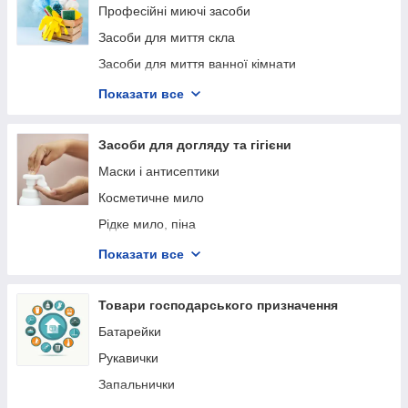
Професійні миючі засоби
Засоби для миття скла
Засоби для миття ванної кімнати
Засоби для миття кухні
Показати все
Універсальні миючі засоби
Засоби для прання
Засоби для догляду та гігієни
Засоби для миття посуду
Маски і антисептики
Рідке мило господарське
Косметичне мило
Рідке мило, піна
Ватні диски і палички
Показати все
Серветки вологі
Товари господарського призначення
Батарейки
Рукавички
Запальнички