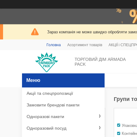
Зараз компанія не може швидко обробляти замов
Головна
Асортимент товарів
АКЦІЇ і СПЕЦП
ТОРГОВИЙ ДІМ ARMADA
PACK
Акції та спецпропозиції
Графік роботи
Групи то
Замовити брендові пакети
Понеділок
09:00
17:00
Одноразові пакети
Вівторок
09:00
17:00
Упаковк
Одноразовий посуд
Середа
09:00
17:00
Контейн