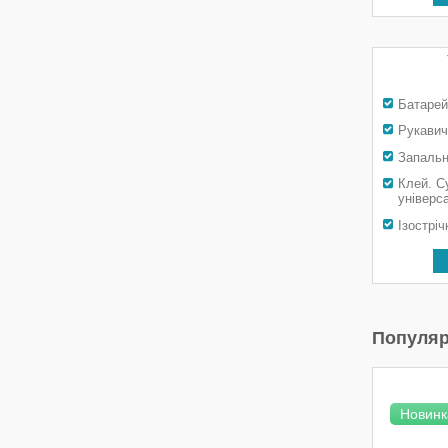
Батарей
Рукавич
Запальн
Клей. С
універс
Ізостріч
Популяр
Новинк