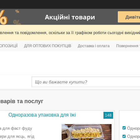
лення та повідомлення, оскільки за її графіком роботи сьогодні вихідн
РОПОЗИЦІЇ
ДЛЯ ОПТОВИХ ПОКУПЦІВ
Доставка і оплата
Повернення 
варів та послуг
Одноразова упаковка для їжі
148
а для фаст фуду
Однор
ери для яєць, ягід
Однора