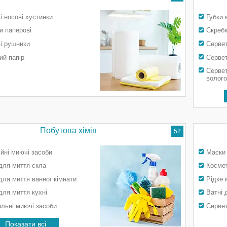
і носові хустинки
Губки 
и паперові
Скребк
і рушники
Сервет
ий папір
Сервет
Серве
волого
Побутова хімія
52
йні миючі засоби
Маски 
для миття скла
Косме
для миття ванної кімнати
Рідке 
для миття кухні
Ватні 
альні миючі засоби
Сервет
Показати всі