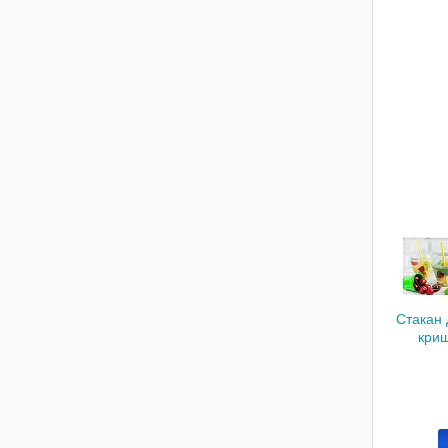
Стакан 
криш