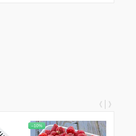
–10%
Топ