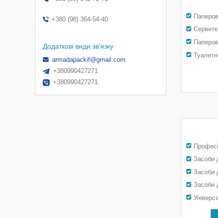
.
Паперов
+380 (98) 364-54-40
.
Серветк
Паперов
Туалетн
armadapackif@gmail.com
+380990427271
+380990427271
Професі
Засоби 
Засоби 
Засоби 
Універс