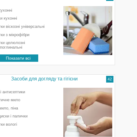
кухонні
и кухонні
ки віскозні універсальні
ки з мікрофібри
тки целюлозні
поглинальні
Показати всі
Засоби для догляду та гігієни
42
і антисептики
тичне мило
мило, піна
диски і палички
ки вологі