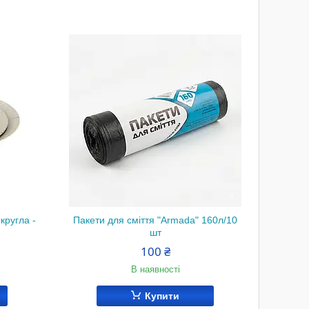
кругла -
Пакети для сміття "Armada" 160л/10
Однора
шт
100 ₴
В наявності
Купити