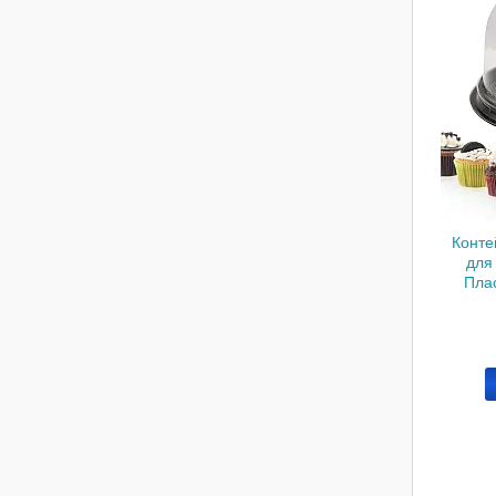
Конте
для 
Плас