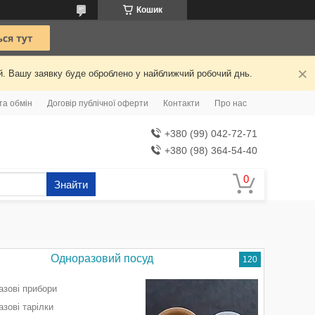
Кошик
ий. Вашу заявку буде оброблено у найближчий робочий днь.
та обмін
Договір публічної оферти
Контакти
Про нас
+380 (99) 042-72-71
+380 (98) 364-54-40
Знайти
Одноразовий посуд
120
азові прибори
зові тарілки