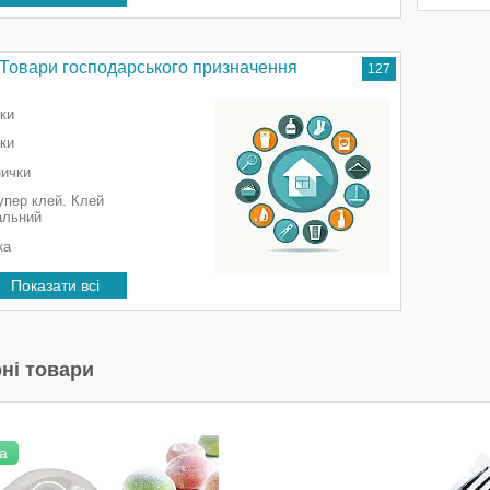
Товари господарського призначення
127
ки
ки
ички
упер клей. Клей
альний
ка
Показати всі
ні товари
а