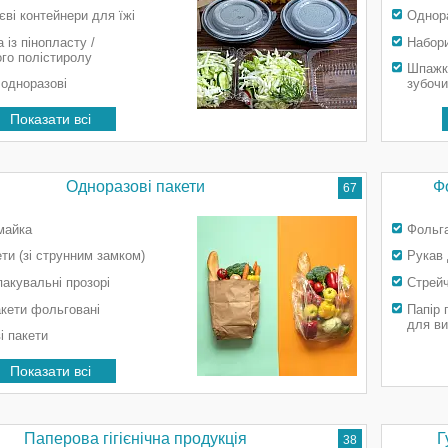
єві контейнери для їжі
Однора
 із пінопласту /
Набор
ого полістиролу
Шпажки
 одноразові
зубочи
Показати всі
Одноразові пакети
Ф
67
майка
Фольг
ети (зі струнним замком)
Рукав 
пакувальні прозорі
Стрейч
кети фольговані
Папір 
для ви
і пакети
Показати всі
Паперова гігієнічна продукція
Г
38