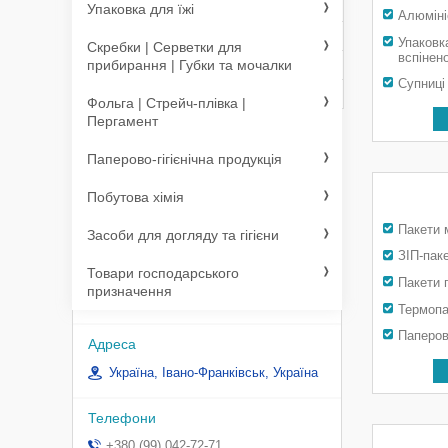
Четвер
09:00
17:00
Упаковка для їжі
Алюміні
Пʼятниця
09:00
17:00
Упаковка
Скребки | Серветки для
вспінен
Субота
прибирання | Губки та мочалки
Вихідний
Супниці
Неділя
Вихідний
Фольга | Стрейч-плівка |
Пергамент
Контакти
Паперово-гігієнічна продукція
Побутова хімія
Надія
Пакети 
Засоби для догляду та гігієни
ЗІП-пак
Товари господарського
Пакети 
призначення
Торговий дім ARMADA PACK
Термопа
Паперов
Україна, Івано-Франківськ, Україна
+380 (99) 042-72-71