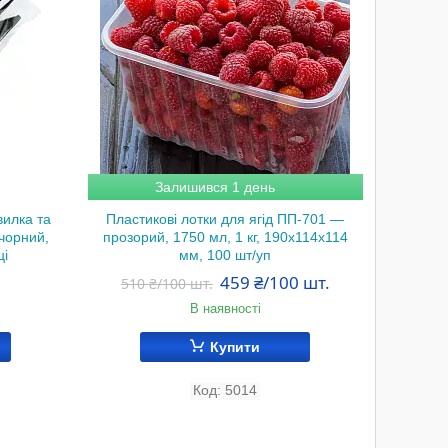
Залишився 1 день
вилка та
Пластикові лотки для ягід ПП-701 —
Салатн
 чорний,
прозорий, 1750 мл, 1 кг, 190х114х114
145 з к
ці
мм, 100 шт/уп
459 ₴/100 шт.
510 ₴/100 шт.
В наявності
Купити
5014