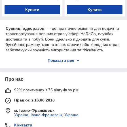
Купити
Купити
Супниці одноразові
— це практичне рішення для подачі та
транспортування перших страв у сфері HoReCa, службах
доставки та в побуті. Вони ідеально підходять для супів,
бульйонів, рамену, каш та інших гарячих або холодних страв,
забезпечуючи зручність використання та гігієнічність.
У цій категорії представлені
одноразові супниці з паперу,
Показати все
пластику та комбінованих матеріалів
, які відзначаються
міцністю, герметичністю та стійкістю до високих температур.
Паперові супниці з ламінованим покриттям добре утримують
Про нас
тепло і не протікають, що робить їх популярним вибором для
доставки їжі. Пластикові варіанти підходять для
багатоцільового використання та можуть комплектуватися
92% позитивних з 75 відгуків за рік
щільними кришками для безпечного транспортування.
Працює з 16.06.2018
Одноразові супниці широко використовуються в кафе,
ресторанах, фастфудах, кейтерингових компаніях і службах
м. Івано-Франківськ
доставки. Завдяки різноманіттю об’ємів легко підібрати
Україна, Івано-Франківськ, Україна
варіант під конкретні порції — від невеликих до великих.
Контакти
У нашому асортименті ви можете
купити одноразові