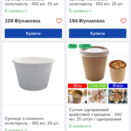
полістиролу - 450 мл, 25 шт.
полістиролу - 650 мл, 25 шт.
В наявності
В наявності
109
194
₴/упаковка
₴/упаковка
Купити
Купити
Топ
–10%
Супник одноразовий
крафтовий з кришкою - 500
Супниця з спіненого
мл, 25 шт/уп / одноразовий
полістиролу - 350 мл, 25 шт.
посуд для супу / супна
В наявності
ємність
В наявності