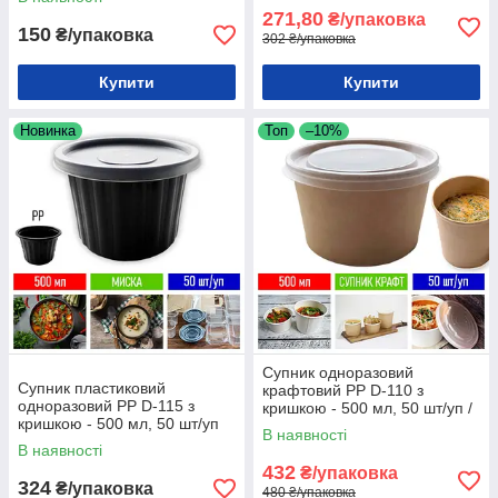
271,80
₴/упаковка
150
₴/упаковка
302 ₴/упаковка
Купити
Купити
Новинка
Топ
–10%
Супник одноразовий
Супник пластиковий
крафтовий PP D-110 з
одноразовий PP D-115 з
кришкою - 500 мл, 50 шт/уп /
кришкою - 500 мл, 50 шт/уп
одноразовий посуд для супу /
В наявності
супна ємність
В наявності
432
₴/упаковка
324
₴/упаковка
480 ₴/упаковка