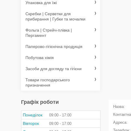
Упаковка для їжі
Скребки | Серветки для
прибирання | Губки та мочалки
Фольга | Стрейч-плівка |
Пергамент
Паперово-гігієнічна продукція
Побутова хімія
Засоби для догляду та гігієни
Товари господарського
призначення
Графік роботи
Понеділок
09:00
17:00
Вівторок
09:00
17:00