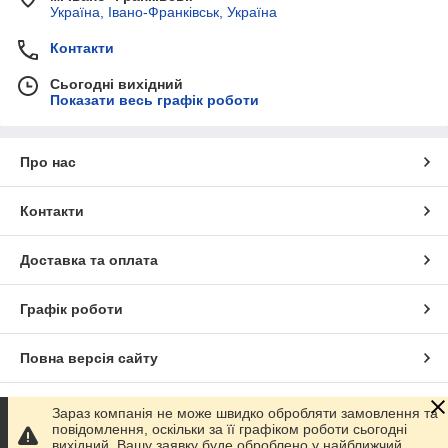
Україна, Івано-Франківськ, Україна
Контакти
Сьогодні вихідний
Показати весь графік роботи
Про нас
Контакти
Доставка та оплата
Графік роботи
Повна версія сайту
Сайт створено на маркетплейсі
Prom.ua
Зараз компанія не може швидко обробляти замовлення та
повідомлення, оскільки за її графіком роботи сьогодні
вихідний. Вашу заявку буде оброблено у найближчий