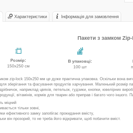
с
Характеристики
Інформація для замовлення
Пакети з замком Zip
Розмір:
В упаковці:
150х250 см
100 шт
мком zip-lock 150х250 мм це дуже практична упаковка. Оскільки вона виг
 для зберігання та фасування продуктів харчування. Маленький розмір п
дрібничок, наприклад цвяхів, петельок, гудзики, кнопки, ювелірних вироб
родукції, вітамінів, кормів для тварин або приправ і багато чого іншого. 
ть міцний
ивається тільки зовні,
яки ефективного замку запобігає прокидання вмісту,
ьки він прозорий, то не треба його відкривати, щоб побачити вміст.