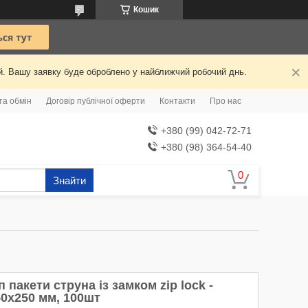
Кошик
ий. Вашу заявку буде оброблено у найближчий робочий днь.
та обмін
Договір публічної оферти
Контакти
Про нас
+380 (99) 042-72-71
+380 (98) 364-54-40
Знайти
п пакети струна із замком zip lock -
50x250 мм, 100шт