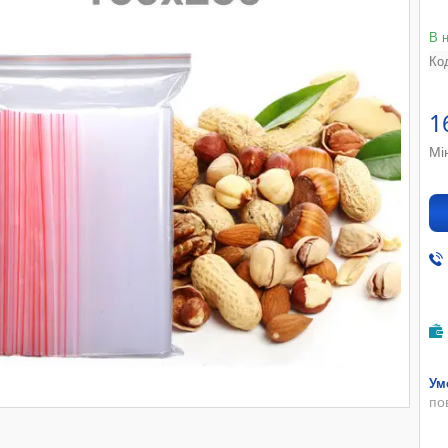
В 
Ко
1
Мі
по