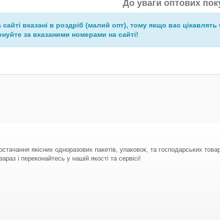
До уваги оптових пок
а сайті вказані в роздріб (малий опт), тому якщо вас цікавлять 
нуйте за вказаними номерами на сайті!
стачання якісних одноразових пакетів, упаковок, та господарських тов
араз і переконайтесь у нашій якості та сервісі!