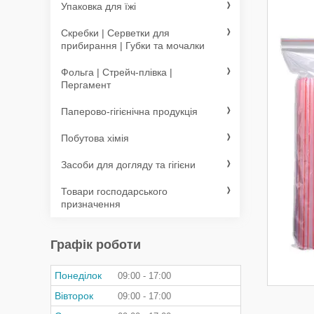
Упаковка для їжі
Скребки | Серветки для
прибирання | Губки та мочалки
Фольга | Стрейч-плівка |
Пергамент
Паперово-гігієнічна продукція
Побутова хімія
Засоби для догляду та гігієни
Товари господарського
призначення
Графік роботи
Понеділок
09:00
17:00
Вівторок
09:00
17:00