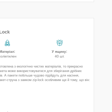
-Lock
:
У ящику:
Матеріал
поліетилен
40 шт.
отовлена з екологічно чистих матеріалів, то прекрасно
акета може використовуватися для зберігання дрібних
ів. А пакети побільше чудово підійдуть для насіння,
Пакет-струна з замком zip-lock особливим ще й тому, що він: