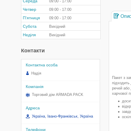
Середа
09:00
17:00
Четвер
09:00
17:00
Опи
Пʼятниця
09:00
17:00
Субота
Вихідний
Неділя
Вихідний
Контакти
Надія
Пакет з за
підходить
речей або 
харчової п
Торговий дім ARMADA PACK
доси
відкр
завд
Україна, Івано-Франківськ, Україна
оскіл