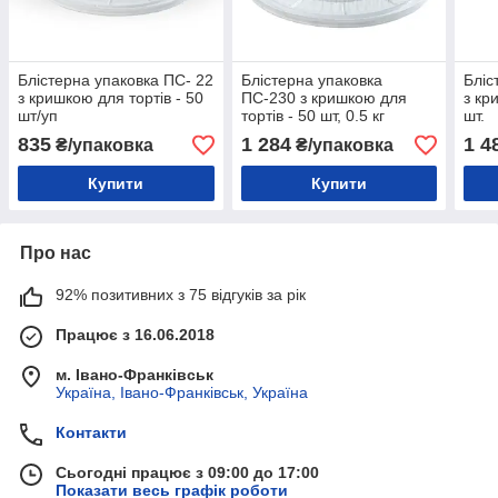
Блістерна упаковка ПС- 22
Блістерна упаковка
Бліс
з кришкою для тортів - 50
ПС-230 з кришкою для
з кр
шт/уп
тортів - 50 шт, 0.5 кг
шт.
835
1 284
1 4
₴/упаковка
₴/упаковка
Купити
Купити
Про нас
92% позитивних з 75 відгуків за рік
Працює з 16.06.2018
м. Івано-Франківськ
Україна, Івано-Франківськ, Україна
Контакти
Сьогодні працює з 09:00 до 17:00
Показати весь графік роботи