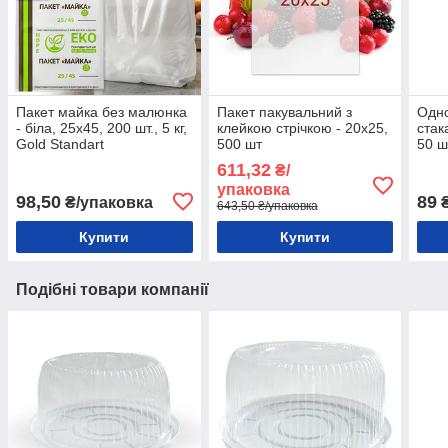
Пакет майка без малюнка
Пакет пакувальний з
Одно
- біла, 25x45, 200 шт., 5 кг,
клейкою стрічкою - 20х25,
стак
Gold Standart
500 шт
50 ш
611,32
₴/
упаковка
98,50
89
₴/упаковка
₴
643,50 ₴/упаковка
Купити
Купити
Подібні товари компанії