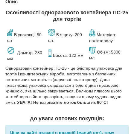
Опис
Особливості одноразового контейнера ПС-25
для тортів
В упаковці
: 50
В ящику: 200
Матеріал:
шт
шт.
полістиролу
Об'єм: 5300
Діаметр: 280
Висота: 122 мм
мл
мм
Одноразовий контейнер ПС-25 - це блістерна упаковка для
тортів і кондитерських виробів, виготовлена з безпечних
нетоксичних матеріалів (харчової полістиролу). Дана
пластикова упаковка складається з білого дна і прозорою
кришкою, яка щільно закривається. Великим плюсом цього
контейнера є його прозорість, завдяки цьому чудово видно
вміст.
УВАГА! Не нагрівайте лоток більш як 60°C!
До уваги оптових покупців:
Ціни на сайті вказані в роздріб (малий опт), тому