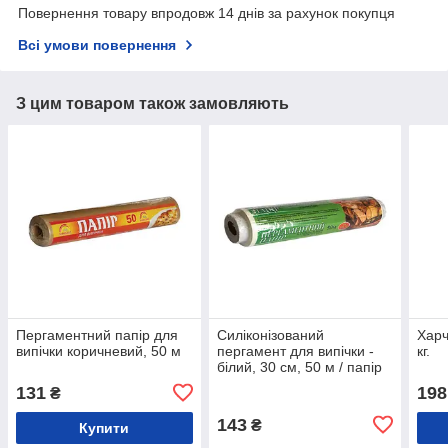
Повернення товару впродовж 14 днів за рахунок покупця
Всі умови повернення
З цим товаром також замовляють
Пергаментний папір для
Силіконізований
Харч
випічки коричневий, 50 м
пергамент для випічки -
кг.
білий, 30 см, 50 м / папір
пергаментний для випічки
131
198
₴
143
₴
Купити