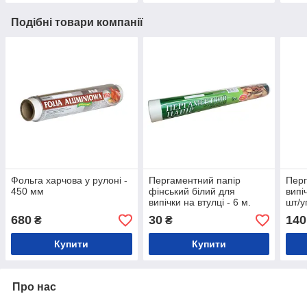
Подібні товари компанії
Фольга харчова у рулоні -
Пергаментний папір
Перг
450 мм
фінський білий для
випі
випічки на втулці - 6 м.
шт/у
680
30
140
₴
₴
Купити
Купити
Про нас