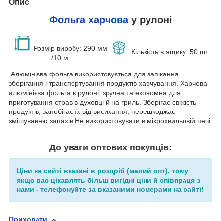
Опис
Фольга харчова
у рулоні
Розмір
виробу
: 290 мм
Кількість в ящику: 50 шт.
/10 м
Алюмінієва фольга використовується для запікання,
зберігання і транспортування продуктів харчування. Харчова
алюмінієва фольга в рулоні, зручна та економна для
приготування страв в духовці й на гриль. Зберігає свіжість
продуктів, запобігає їх від висихання, перешкоджає
змішуванню запахів.Не використовувати в мікрохвильовій печі.
До уваги оптових покупців:
Ціни на сайті вказані в роздріб (малий опт), тому
якщо вас цікавлять більш вигідні ціни й співпраця з
нами - телефонуйте за вказаними номерами на сайті!
Приховати