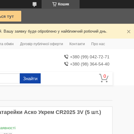
Кошик
ий. Вашу заявку буде оброблено у найближчий робочий днь.
та обмін
Договір публічної оферти
Контакти
Про нас
+380 (99) 042-72-71
+380 (98) 364-54-40
Знайти
тарейки Аско Укрем СR2025 3V (5 шт.)
наявності