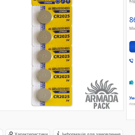
Ко
8
Мі
по
с
Характеристики
Інформація для замовлення