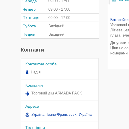
Середа
09:00
17:00
Четвер
09:00
17:00
Пʼятниця
09:00
17:00
Батарейки
Упаковані 
Субота
Вихідний
Літієва ба
Неділя
Вихідний
плата, еле
До уваги 
Ціни на са
Контакти
номерами н
Надія
Торговий дім ARMADA PACK
Україна, Івано-Франківськ, Україна