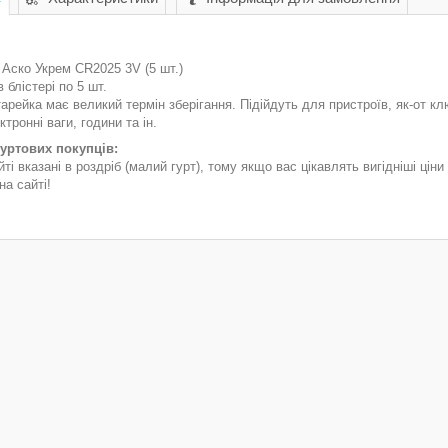
Аско Укрем СR2025 3V (5 шт.)
в блістері по 5 шт.
тарейка має великий термін зберігання. Підійдуть для пристроїв, як-от к
ктронні ваги, години та ін.
гуртових покупців:
йті вказані в роздріб (малий гурт), тому якщо вас цікавлять вигідніші ці
а сайті!