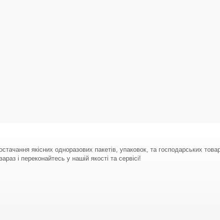
стачання якісних одноразових пакетів, упаковок, та господарських тов
араз і переконайтесь у нашій якості та сервісі!