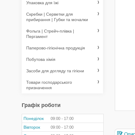
Упаковка для їжі
Скребки | Серветки для
прибирання | Губки та мочалки
Фольга | Стрейч-плівка |
Пергамент
Паперово-гігієнічна продукція
Побутова хімія
Засоби для догляду та гігієни
Товари господарського
призначення
Графік роботи
Понеділок
09:00
17:00
Вівторок
09:00
17:00
Опи