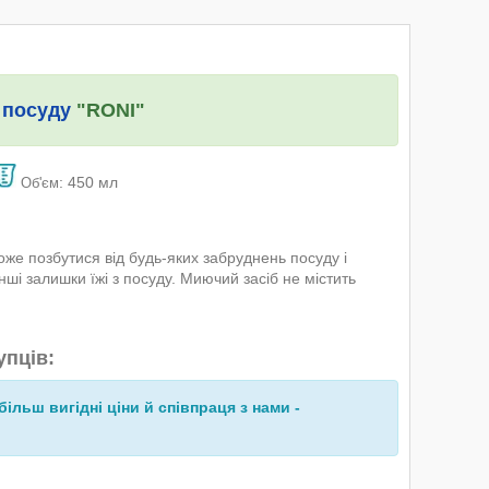
 посуду
"RONI"
: 450 мл
Об'єм
же позбутися від будь-яких забруднень посуду і
нші залишки їжі з посуду. Миючий засіб не містить
упців:
більш вигідні ціни й співпраця з нами -