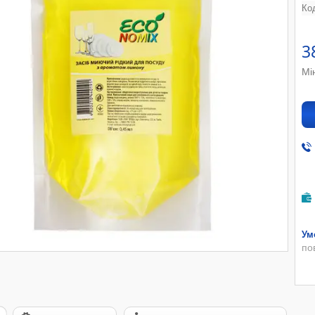
Ко
3
Мі
по