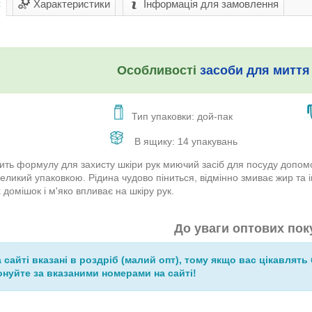
с
Характеристики
Інформація для замовлення
Особливості
засоби для миття
Тип упаковки: дой-пак
В ящику: 14 упакувань
тить формулу для захисту шкіри рук миючий засіб для посуду допомо
еликий упаковкою. Рідина чудово піниться, відмінно змиває жир та і
 домішок і м'яко впливає на шкіру рук.
До уваги оптових пок
а сайті вказані в роздріб (малий опт), тому якщо вас цікавлять 
нуйте за вказаними номерами на сайті!