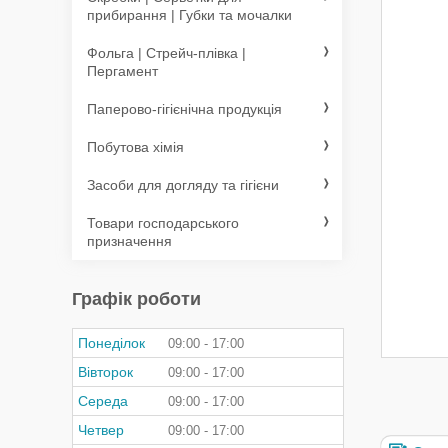
прибирання | Губки та мочалки
Фольга | Стрейч-плівка |
Пергамент
Паперово-гігієнічна продукція
Побутова хімія
Засоби для догляду та гігієни
Товари господарського
призначення
Графік роботи
Понеділок
09:00
17:00
Вівторок
09:00
17:00
Середа
09:00
17:00
Четвер
09:00
17:00