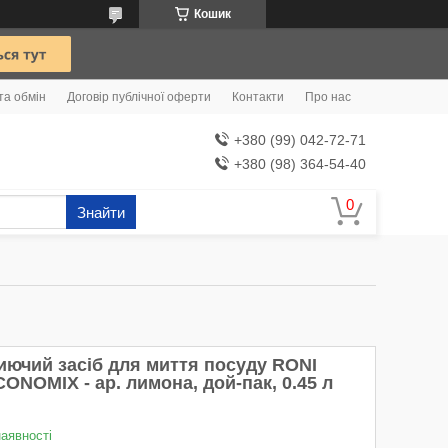
Кошик
та обмін
Договір публічної оферти
Контакти
Про нас
+380 (99) 042-72-71
+380 (98) 364-54-40
Знайти
иючий засіб для миття посуду RONI
ONOMIX - ар. лимона, дой-пак, 0.45 л
наявності