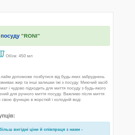
 посуду
"RONI"
: 450 мл
Об'єм
і лайм допоможе позбутися від будь-яких забруднень
змиває жир та інші залишки їжі з посуду. Миючий засіб
мат і чудово підходить для миття посуду з будь-якого
чений для ручного миття посуду. Важливо після миття
свою функцію в жорсткій і холодній воді.
упців:
більш вигідні ціни й співпраця з нами -