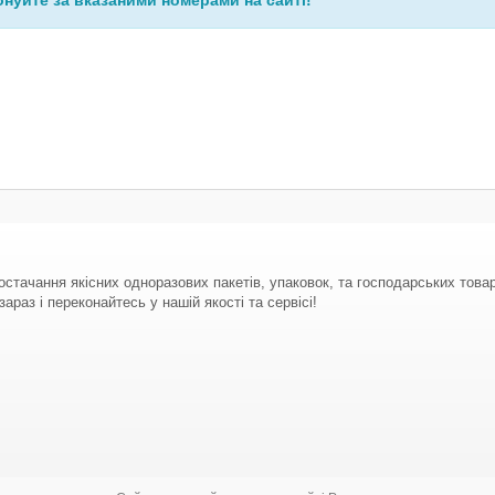
нуйте за вказаними номерами на сайті!
стачання якісних одноразових пакетів, упаковок, та господарських тов
араз і переконайтесь у нашій якості та сервісі!