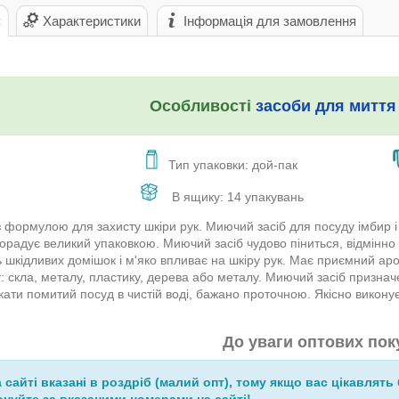
с
Характеристики
Інформація для замовлення
Особливості
засоби для миття
Тип упаковки: дой-пак
В ящику: 14 упакувань
 формулою для захисту шкіри рук. Миючий засіб для посуду імбир 
порадує великий упаковкою. Миючий засіб чудово піниться, відмінно 
ь шкідливих домішок і м'яко впливає на шкіру рук. Має приємний аро
: скла, металу, пластику, дерева або металу. Миючий засіб призна
ати помитий посуд в чистій воді, бажано проточною. Якісно виконує 
До уваги оптових пок
а сайті вказані в роздріб (малий опт), тому якщо вас цікавлять 