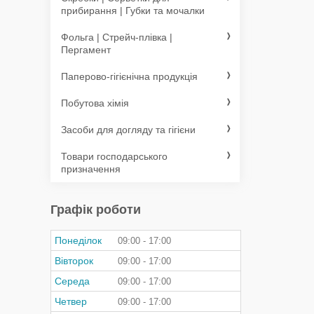
прибирання | Губки та мочалки
Фольга | Стрейч-плівка |
Пергамент
Паперово-гігієнічна продукція
Побутова хімія
Засоби для догляду та гігієни
Товари господарського
призначення
Графік роботи
Понеділок
09:00
17:00
Вівторок
09:00
17:00
Середа
09:00
17:00
Четвер
09:00
17:00