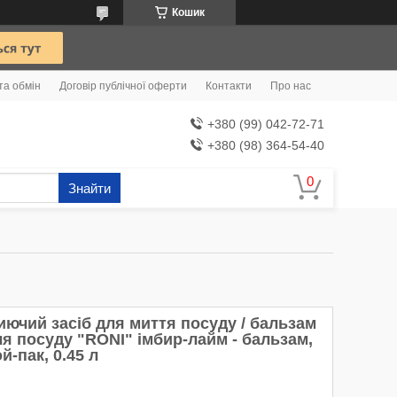
Кошик
та обмін
Договір публічної оферти
Контакти
Про нас
+380 (99) 042-72-71
+380 (98) 364-54-40
Знайти
иючий засіб для миття посуду / бальзам
ля посуду "RONI" імбир-лайм - бальзам,
й-пак, 0.45 л