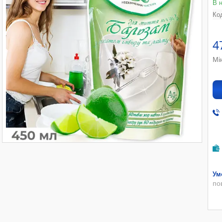
В 
Ко
4
Мі
по