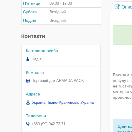
Пʼятниця
09:00
17:00
Опи
Субота
Вихідний
Неділя
Вихідний
Контакти
Надія
Бальзам з
посуду і 
Торговий дім ARMADA PACK
не містит
матеріалу
прополоск
Україна, Івано-Франківськ, Україна
+380 (99) 042-72-71
Ціни н
.