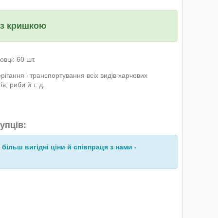
 з кришкою
овці: 60 шт.
рігання і транспортування всіх видів харчових
в, риби й т. д.
упців:
 більш вигідні ціни й співпраця з нами -