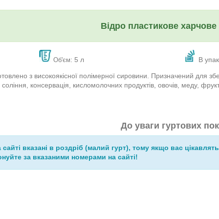
Відро пластикове харчове
: 5 л
В упак
Об'єм
отовлено з високоякісної полімерної сировини. Призначений для збе
: соління, консервація, кисломолочних продуктів, овочів, меду, фрукті
До уваги гуртових пок
а сайті вказані в роздріб (малий гурт), тому якщо вас цікавлять
нуйте за вказаними номерами на сайті!