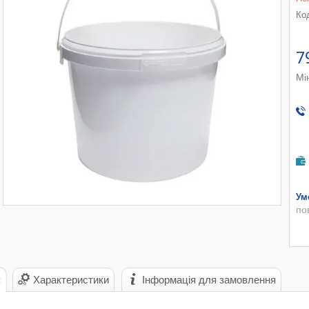
Ко
7
Мі
по
с
Характеристики
Інформація для замовлення