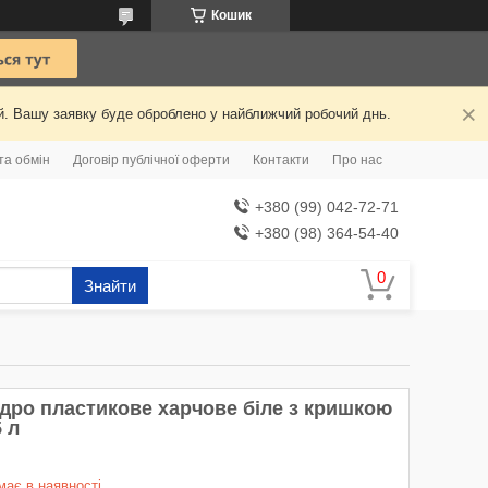
Кошик
ий. Вашу заявку буде оброблено у найближчий робочий днь.
та обмін
Договір публічної оферти
Контакти
Про нас
+380 (99) 042-72-71
+380 (98) 364-54-40
Знайти
ідро пластикове харчове біле з кришкою
5 л
має в наявності