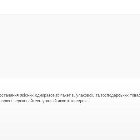
стачання якісних одноразових пакетів, упаковок, та господарських тов
араз і переконайтесь у нашій якості та сервісі!