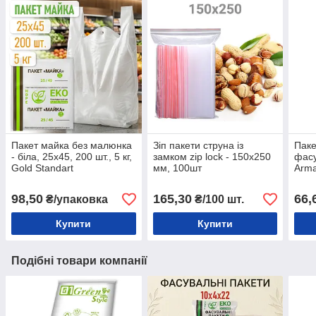
Пакет майка без малюнка
Зіп пакети струна із
Паке
- біла, 25x45, 200 шт., 5 кг,
замком zip lock - 150x250
фасу
Gold Standart
мм, 100шт
Arm
98,50
165,30
66,
₴/упаковка
₴/100 шт.
Купити
Купити
Подібні товари компанії