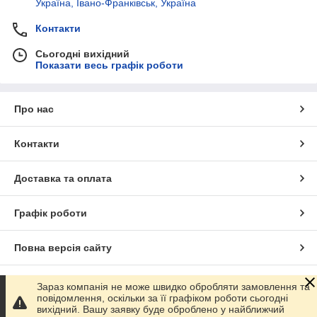
Україна, Івано-Франківськ, Україна
Контакти
Сьогодні вихідний
Показати весь графік роботи
Про нас
Контакти
Доставка та оплата
Графік роботи
Повна версія сайту
Сайт створено на маркетплейсі
Prom.ua
Зараз компанія не може швидко обробляти замовлення та
повідомлення, оскільки за її графіком роботи сьогодні
вихідний. Вашу заявку буде оброблено у найближчий
Політика конфіденційності