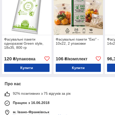
Фасувальні пакети
Фасувальні пакети "Еко" -
Фасу
одноразові Green style,
10х22, 2 упаковки
14х
18х35, 800 гр
120
106
96,
₴/упаковка
₴/комплект
Купити
Купити
Про нас
92% позитивних з 75 відгуків за рік
Працює з 16.06.2018
м. Івано-Франківськ