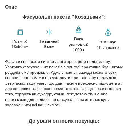
Опис
Фасувальні пакети "Козацький":
Вага
Розмір:
Товщина:
В мішку:
упаковки:
18х50 см
9 мкм
10 упаковок
1000 г
Фасувальні пакети виготовлені з прозорого поліетилену.
Упаковка фасувальних пакетів в пригоді практично будь-якому
роздрібному продавцю. Адже з нею ви завжди можете бути
впевнені, що вам є в що загорнути пропоновану продукцію.
Звертаємо вашу увагу, що дані пакети прекрасно підходять як
для харчових, так і нехарчових товарів. Так що незалежно від
того, торгуєте ви сухофруктами, побутовою хімією або
шпильками для волосся, ці фасувальні пакети зможуть
задовольнити всі ваші вимоги.
До уваги оптових покупців: