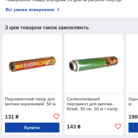
Всі умови повернення
З цим товаром також замовляють
Пергаментний папір для
Силіконізований
Харч
випічки коричневий, 50 м
пергамент для випічки -
кг.
білий, 30 см, 50 м / папір
пергаментний для випічки
131
198
₴
143
₴
Купити