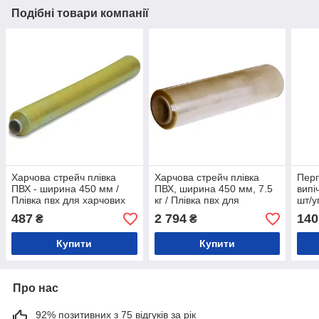
Подібні товари компанії
Харчова стрейч плівка
Харчова стрейч плівка
Перг
ПВХ - ширина 450 мм /
ПВХ, ширина 450 мм, 7.5
випі
Плівка пвх для харчових
кг / Плівка пвх для
шт/у
продуктів
харчових продуктів
487
2 794
140
₴
₴
Купити
Купити
Про нас
92% позитивних з 75 відгуків за рік