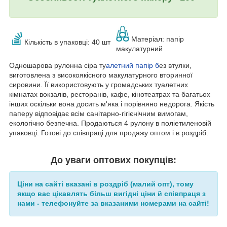
Матеріал: папір
Кількість в упаковці: 40 шт
макулатурний
Одношарова рулонна сіра ту
алетний папір б
ез втулки,
виготовлена з високоякісного макулатурного вторинної
сировини. Її використовують у громадських туалетних
кімнатах вокзалів, ресторанів, кафе, кінотеатрах та багатьох
інших оскільки вона досить м'яка і порівняно недорога. Якість
паперу відповідає всім санітарно-гігієнічним вимогам,
екологічно безпечна.
Продаються 4 рулону в поліетиленовій
упаковці. Готові до співпраці для продажу оптом і в роздріб.
До уваги оптових покупців:
Ціни на сайті вказані в роздріб (малий опт), тому
якщо вас цікавлять більш вигідні ціни й співпраця з
нами - телефонуйте за вказаними номерами на сайті!