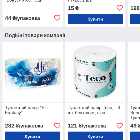
15
198
₴
44
₴/упаковка
Купити
Подібні товари компанії
Туалетний папір "Elfi
Туалетний папір Teco, - 8
Туал
Fantasy"
шт, без гільзи, сіра
Boni
Туал
282
121
49
₴/упаковка
₴/упаковка
Купити
Купити