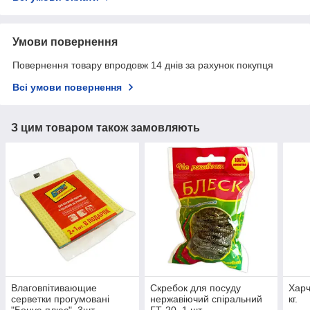
Умови повернення
Повернення товару впродовж 14 днів за рахунок покупця
Всі умови повернення
З цим товаром також замовляють
Влаговпітивающие
Скребок для посуду
Харч
серветки прогумовані
нержавіючий спіральний
кг.
"Бонус-плюс", 3шт
ГТ-20, 1 шт.