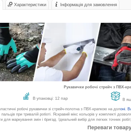
с
Характеристики
Інформація для замовлення
Рукавички робочі стрейч з ПВХ-кр
В упаковці: 12 пар
В ящ
ластичні робочі рукавички зі стрейч-полотна з ПВХ-крапкою на дол
оні. В
 пальців при тривалій роботі. Яскравий мікс кольорів у комплекті дозволя
и для маркування змін і бригад. Ідеальний вибір для легких точних робіт
Переваги товар