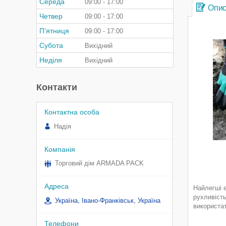
Середа
09:00
17:00
Опи
Четвер
09:00
17:00
Пʼятниця
09:00
17:00
Субота
Вихідний
Неділя
Вихідний
Контакти
Надія
Торговий дім ARMADA PACK
Найлегші е
рухливість
Україна, Івано-Франківськ, Україна
використат