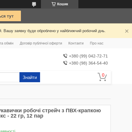
Кошик
ий. Вашу заявку буде оброблено у найближчий робочий днь.
та обмін
Договір публічної оферти
Контакти
Про нас
+380 (99) 042-72-71
+380 (98) 364-54-40
Знайти
укавички робочі стрейч з ПВХ-крапкою
кс - 22 гр, 12 пар
наявності