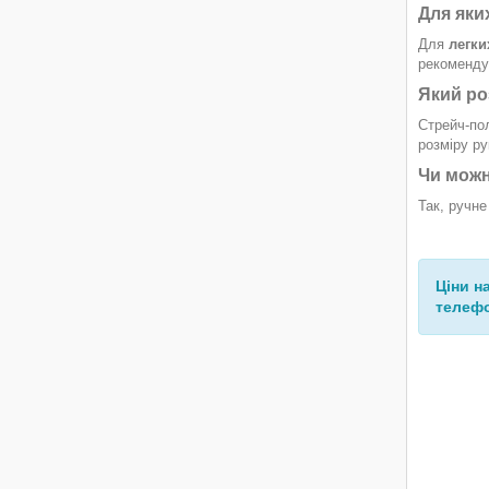
Для яки
Для
легки
рекомендує
Який ро
Стрейч-пол
розміру ру
Чи можн
Так, ручне
Ціни н
телефо