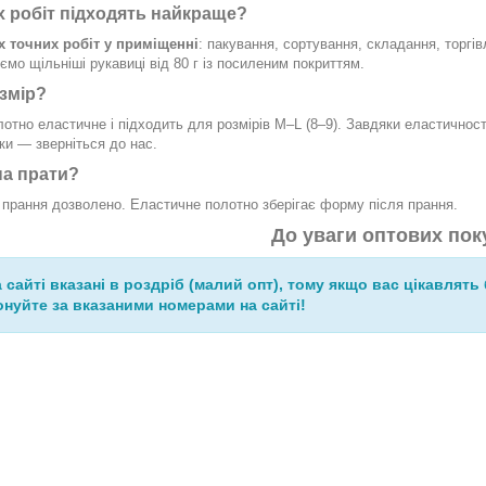
х робіт підходять найкраще?
х точних робіт у приміщенні
: пакування, сортування, складання, торгі
мо щільніші рукавиці від 80 г із посиленим покриттям.
змір?
отно еластичне і підходить для розмірів M–L (8–9). Завдяки еластичнос
ки — зверніться до нас.
а прати?
 прання дозволено. Еластичне полотно зберігає форму після прання.
До уваги оптових пок
а сайті вказані в роздріб (малий опт), тому якщо вас цікавлять 
нуйте за вказаними номерами на сайті!