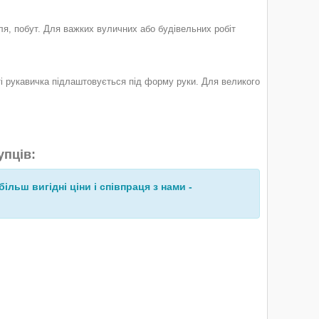
вля, побут. Для важких вуличних або будівельних робіт
ті рукавичка підлаштовується під форму руки. Для великого
упців:
більш вигідні ціни і співпраця з нами -