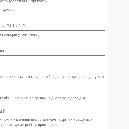
отно (еластичний трикотаж)
, долоня
ний (M–L / 8–9)
а кольорів у комплекті)
ння
ріюватися залежно від партії. Це зручно для розподілу між
.
колір — зверніться до нас, підберемо відповідну
ям?
 при мінімальній вазі. Латексне покриття краще для
легких сухих робіт у приміщенні.