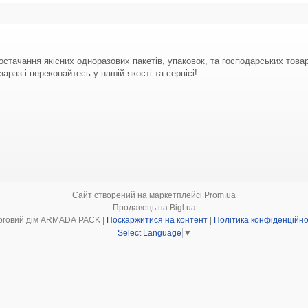
стачання якісних одноразових пакетів, упаковок, та господарських тов
араз і переконайтесь у нашій якості та сервісі!
Сайт створений на маркетплейсі
Prom.ua
Продавець на Bigl.ua
Торговий дім ARMADA PACK |
Поскаржитися на контент
|
Політика конфіденційно
Select Language
▼