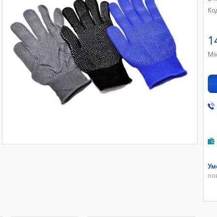
Ко
1
Мі
по