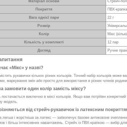
Матеріал основи
Стрейч-пол
Покриття
ПВХ-крапка
Вага однієї пари
22 г
Розмір
Універсаль
Колір
Мікс (кільк
Кількість у комплекті
12 пар
Догляд
Ручне пра
запитання
чає «Мікс» у назві?
істить рукавички кількох різних кольорів. Точний набір кольорів може ва
ми, маркування змін або просто для використання в різних членів родини
а замовити один колір замість міксу?
постачається виключно в міксі кольорів. Якщо вам потрібен конкретний 
ну модель.
різняються від стрейч-рукавичок із латексним покритт
 легша і жорсткіша за латекс — забезпечує базове антиковзне зчеплення
ов і більш інтенсивних навантажень. Стрейч із ПВХ-крапкою — вибір для 