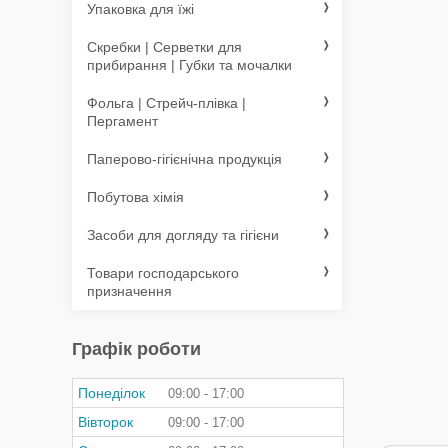
Упаковка для їжі
Скребки | Серветки для
прибирання | Губки та мочалки
Фольга | Стрейч-плівка |
Пергамент
Паперово-гігієнічна продукція
Побутова хімія
Засоби для догляду та гігієни
Товари господарського
призначення
Графік роботи
Понеділок
09:00
17:00
Вівторок
09:00
17:00