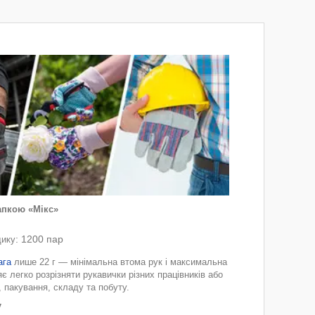
апкою «Мікс»
: 1200 пар
ику
ага
лише 22 г — мінімальна втома рук і максимальна
є легко розрізняти рукавички різних працівників або
, пакування, складу та побуту.
у