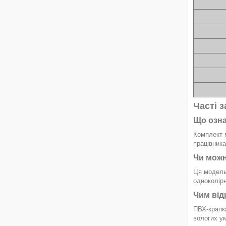
Часті 
Що озна
Комплект м
працівника
Чи можн
Ця модель 
одноколір
Чим від
ПВХ-крапка
вологих ум