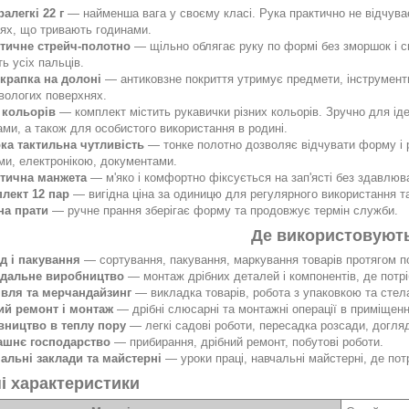
ралегкі 22 г
— найменша вага у своєму класі. Рука практично не відчува
іях, що тривають годинами.
тичне стрейч-полотно
— щільно облягає руку по формі без зморшок і ск
ть усіх пальців.
крапка на долоні
— антиковзне покриття утримує предмети, інструменти 
 вологих поверхнях.
 кольорів
— комплект містить рукавички різних кольорів. Зручно для іден
ми, а також для особистого використання в родині.
ка тактильна чутливість
— тонке полотно дозволяє відчувати форму і р
ами, електронікою, документами.
тична манжета
— м'яко і комфортно фіксується на зап'ясті без здавлюв
лект 12 пар
— вигідна ціна за одиницю для регулярного використання т
а прати
— ручне прання зберігає форму та продовжує термін служби.
Де використовуют
д і пакування
— сортування, пакування, маркування товарів протягом п
дальне виробництво
— монтаж дрібних деталей і компонентів, де потріб
івля та мерчандайзинг
— викладка товарів, робота з упаковкою та сте
ий ремонт і монтаж
— дрібні слюсарні та монтажні операції в приміщенн
вництво в теплу пору
— легкі садові роботи, пересадка розсади, догля
шнє господарство
— прибирання, дрібний ремонт, побутові роботи.
альні заклади та майстерні
— уроки праці, навчальні майстерні, де потр
ні характеристики