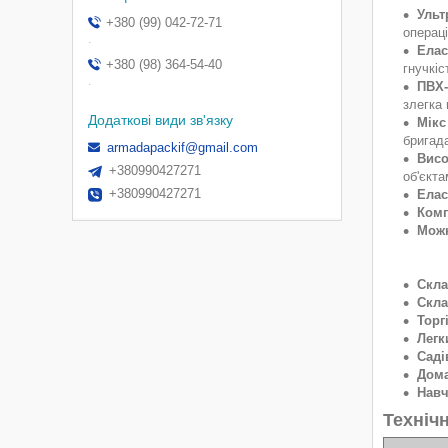
Ульт
+380 (99) 042-72-71
операц
.
Елас
+380 (98) 364-54-40
гнучкіс
.
ПВХ-
злегка
Мікс
бригада
armadapackif@gmail.com
Висо
+380990427271
об'єкт
+380990427271
Елас
Комп
Можн
Скла
Скла
Торг
Легк
Саді
Дома
Навч
Техніч