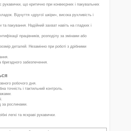
є рукавички, що критично при конвеєрних і пакувальних
ладок. Відчуття «другої шкіри», висока рухливість і
та пакування. Надійний захват навіть на гладких і
тифікації працівників, розподілу за змінами або
озмір деталей. Незамінно при роботі з дрібними
ання.
а бригадного забезпечення.
ься
овного робочого дня.
на точність і тактильний контроль.
лажами.
і.
д за рослинами.
ібні легкі та яскраві рукавички.