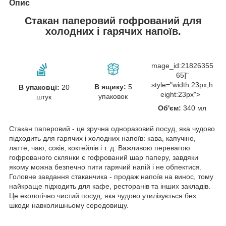
Опис
Стакан паперовий гофрований для
холодних і гарячих напоїв.
mage_id:21826355
65]"
style="width:23px;h
В ящику:
5
В упаковці:
20
eight:23px">
упаковок
штук
Об'єм:
340 мл
Стакан паперовий - це зручна одноразовий посуд, яка чудово
підходить для гарячих і холодних напоїв: кава, капучіно,
латте, чаю, соків, коктейлів і т. д. Важливою перевагою
гофрованого склянки є гофрований шар паперу, завдяки
якому можна безпечно пити гарячий напій і не обпектися.
Головне завдання стаканчика - продаж напоїв на винос, тому
найкраще підходить для кафе, ресторанів та інших закладів.
Це екологічно чистий посуд, яка чудово утилізується без
шкоди навколишньому середовищу.