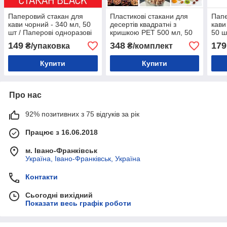
Паперовий стакан для
Пластикові стакани для
Папе
кави чорний - 340 мл, 50
десертів квадратні з
кави
шт / Паперові одноразові
кришкою PET 500 мл, 50
50 ш
склянки
шт, IT-90500 / упаковка
одно
149
348
179
₴/упаковка
₴/комплект
для горіхів
Купити
Купити
Про нас
92% позитивних з 75 відгуків за рік
Працює з 16.06.2018
м. Івано-Франківськ
Україна, Івано-Франківськ, Україна
Контакти
Сьогодні вихідний
Показати весь графік роботи