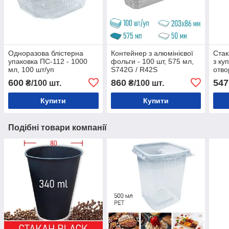
Одноразова блістерна
Контейнер з алюмінієвої
Стак
упаковка ПС-112 - 1000
фольги - 100 шт, 575 мл,
з ку
мл, 100 шт/уп
S742G / R42S
отво
600
860
547
₴/100 шт.
₴/100 шт.
Купити
Купити
Подібні товари компанії