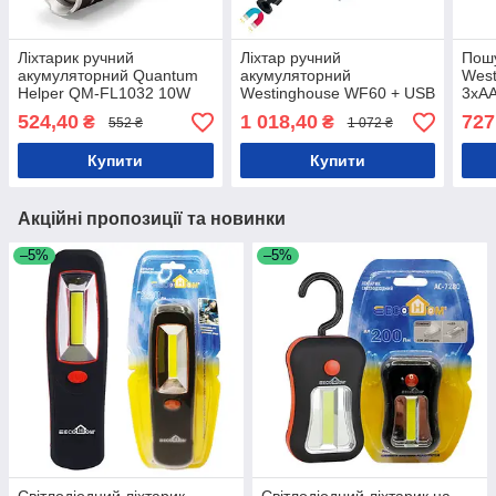
Ліхтарик ручний
Ліхтар ручний
Пошу
акумуляторний Quantum
акумуляторний
West
Helper QM-FL1032 10W
Westinghouse WF60 + USB
3xAA
LED Zoom + COB, 1200
кабель в комплекті
Пошу
524,40
1 018,40
727
₴
₴
552 ₴
1 072 ₴
mAh
ліхта
Купити
Купити
Акційні пропозиції та новинки
–5%
–5%