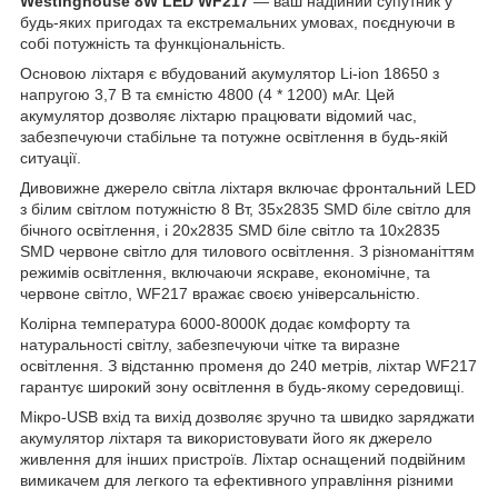
Westinghouse 8W LED WF217
— ваш надійний супутник у
будь-яких пригодах та екстремальних умовах, поєднуючи в
собі потужність та функціональність.
Основою ліхтаря є вбудований акумулятор Li-ion 18650 з
напругою 3,7 В та ємністю 4800 (4 * 1200) мАг. Цей
акумулятор дозволяє ліхтарю працювати відомий час,
забезпечуючи стабільне та потужне освітлення в будь-якій
ситуації.
Дивовижне джерело світла ліхтаря включає фронтальний LED
з білим світлом потужністю 8 Вт, 35x2835 SMD біле світло для
бічного освітлення, і 20x2835 SMD біле світло та 10x2835
SMD червоне світло для тилового освітлення. З різноманіттям
режимів освітлення, включаючи яскраве, економічне, та
червоне світло, WF217 вражає своєю універсальністю.
Колірна температура 6000-8000К додає комфорту та
натуральності світлу, забезпечуючи чітке та виразне
освітлення. З відстанню променя до 240 метрів, ліхтар WF217
гарантує широкий зону освітлення в будь-якому середовищі.
Мікро-USB вхід та вихід дозволяє зручно та швидко заряджати
акумулятор ліхтаря та використовувати його як джерело
живлення для інших пристроїв. Ліхтар оснащений подвійним
вимикачем для легкого та ефективного управління різними