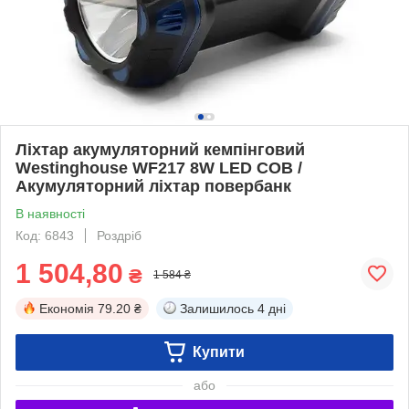
Ліхтар акумуляторний кемпінговий
Westinghouse WF217 8W LED COB /
Акумуляторний ліхтар повербанк
В наявності
Код: 6843
Роздріб
1 504,80
₴
1 584 ₴
Економія
79.20 ₴
Залишилось
4 дні
Купити
або