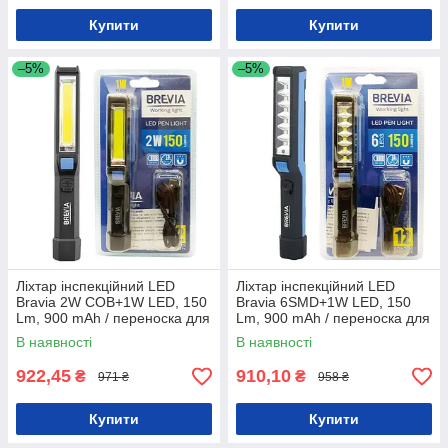
Купити
Купити
–5%
–5%
Ліхтар інспекційний LED
Ліхтар інспекційний LED
Bravia 2W COB+1W LED, 150
Bravia 6SMD+1W LED, 150
Lm, 900 mAh / переноска для
Lm, 900 mAh / переноска для
СТО
СТО
В наявності
В наявності
922,45
910,10
₴
₴
971 ₴
958 ₴
Купити
Купити