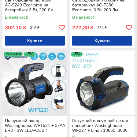
Світлодіодний ліхтарик
Світлодіодний ліхтарик на
АС-5240 EcoHome на
батарейках АС-7280
батарейках 3 Вт, 220 Лм
EcoHome, 3 Вт, 200 Лм
В наявності
В наявності
302,10
222,30
₴
₴
318 ₴
234 ₴
Купити
Купити
Новинка
–5%
–5%
Пошуковий ліхтар
Потужний пошуковий ліхтар
Westinghouse WF1531 + 3xAA
повербанк Westinghouse
LR3 - 3W LED+COB /
WF227 + Li-ion 18650, 3000
Пошукові світлодіодні ліхтарі
mAh, 10W