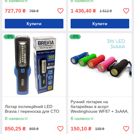
В наявності
В наявності
727,70
1 436,40
₴
₴
766 ₴
1 512 ₴
Купити
Купити
–5%
–5%
Ручний ліхтарик на
Ліхтар інспекційний LED
батарейках в асорт.
Bravia / переноска для СТО
Westinghouse WF87 + 3xAAA,
3W COB / світлодіодні
В наявності
В наявності
ліхтарики на батарейках
850,25
150,10
₴
₴
895 ₴
158 ₴