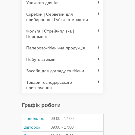
Упаковка для їжі
Скребки | Серветки для
прибирання | Губки та мочалки
Фольга | Стрейч-плівка |
Пергамент
Паперово-гігієнічна продукція
Побутова хімія
Засоби для догляду та гігієни
Товари господарського
призначення
Графік роботи
Понеділок
09:00
17:00
Вівторок
09:00
17:00