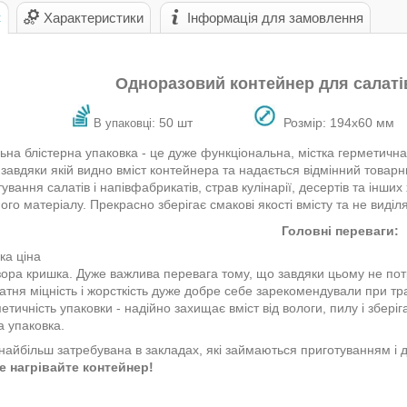
с
Характеристики
Інформація для замовлення
Одноразовий контейнер для салатів
: 50 шт
Розмір:
194х60
мм
В упаковці
ьна блістерна упаковка - це дуже функціональна, містка герметичн
завдяки якій видно вміст контейнера та надається відмінний товарн
ування салатів і напівфабрикатів, страв кулінарії, десертів та інших
ого матеріалу. Прекрасно зберігає смакові якості вмісту та не виділ
Головні переваги:
ка ціна
ора кришка. Дуже важлива перевага тому, що завдяки цьому не потр
атня міцність і жорсткість дуже добре себе зарекомендували при тр
етичність упаковки - надійно захищає вміст від вологи, пилу і збері
а упаковка.
найбільш затребувана в закладах, які займаються приготуванням і до
е нагрівайте контейнер!