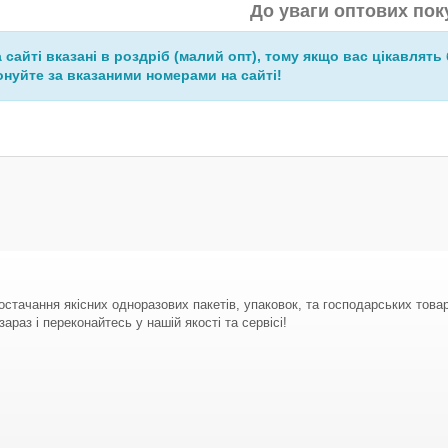
До уваги оптових пок
а сайті вказані в роздріб (малий опт), тому якщо вас цікавлять 
нуйте за вказаними номерами на сайті!
стачання якісних одноразових пакетів, упаковок, та господарських тов
араз і переконайтесь у нашій якості та сервісі!