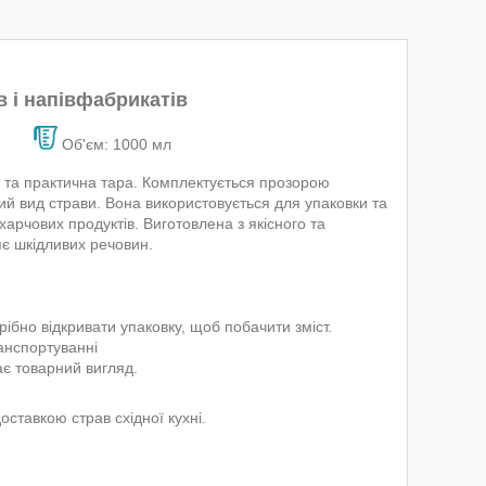
 і напівфабрикатів
Об'єм: 1000 мл
а та практична тара. Комплектується прозорою
ий вид страви. Вона використовується для упаковки та
 харчових продуктів. Виготовлена з якісного та
яє шкідливих речовин.
ібно відкривати упаковку, щоб побачити зміст.
анспортуванні
гає товарний вигляд.
ставкою страв східної кухні.