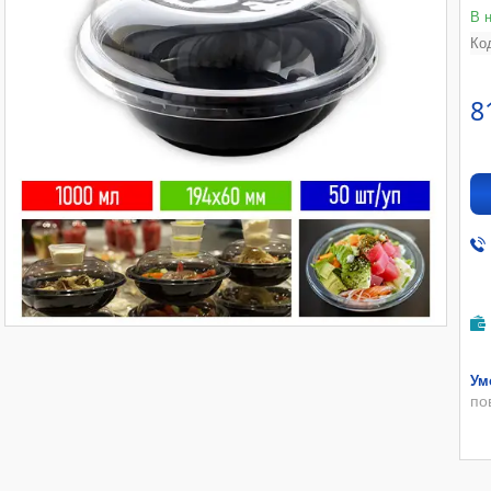
В 
Ко
8
по