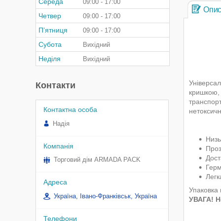
Середа
09:00
17:00
Опи
Четвер
09:00
17:00
Пʼятниця
09:00
17:00
Субота
Вихідний
Неділя
Вихідний
Універсал
Контакти
кришкою, 
транспорт
нетоксичн
Надія
Низь
Проз
Дост
Торговий дім ARMADA PACK
Герм
Легк
Упаковка 
Україна, Івано-Франківськ, Україна
УВАГА! Н