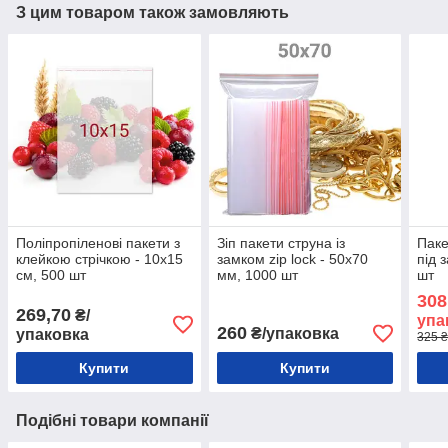
З цим товаром також замовляють
Поліпропіленові пакети з
Зіп пакети струна із
Паке
клейкою стрічкою - 10x15
замком zip lock - 50x70
під 
см, 500 шт
мм, 1000 шт
шт
308
269,70
₴/
упа
260
₴/упаковка
упаковка
325 ₴
Купити
Купити
Подібні товари компанії