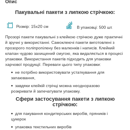
Опис
Пакувальні пакети з липкою стрічкою
:
Розмір: 15х20 см
В упаковці: 500 шт.
Прозорі пакети пакувальні з клейкою стрічкою дуже практичні
й зручні у використанні.
Самоклеючі пакети виготовлені з
прозорого поліпропілену без малюнків і написів.
Клейкий
клапан чудово захищений смугою, яка видаляється в процесі
упаковки
. Використання пакетів підходить для упаковки
харчової продукції. Переваги цього типу упаковки:
не потрібно використовувати устаткування для
запаювання,
завдяки клейкій стрічці можна неодноразово
розкривати й запечатувати упаковку.
Сфери застосування пакети з липкою
стрічкою:
для пакування кондитерських виробів, пряників і
цукерок
упаковка текстильних виробів