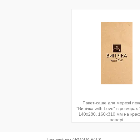
Пакет-саше для мережі пек
"Випічка with Love" в розмірах
140х280, 160х310 мм на кра
папері.
Торговий дім ARMADA PACK