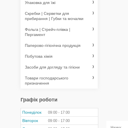
Упаковка для їжі
Скребки | Серветки для
прибирання | Губки та мочалки
Фольга | Стрейч-плівка |
Пергамент
Паперово-гігієнічна продукція
Побутова хімія
Засоби для догляду та гігієни
Товари господарського
призначення
Графік роботи
Понеділок
09:00
17:00
Вівторок
09:00
17:00