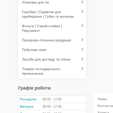
Упаковка для їжі
Скребки | Серветки для
прибирання | Губки та мочалки
Фольга | Стрейч-плівка |
Пергамент
Паперово-гігієнічна продукція
Побутова хімія
Засоби для догляду та гігієни
Товари господарського
призначення
Графік роботи
Понеділок
09:00
17:00
Вівторок
09:00
17:00