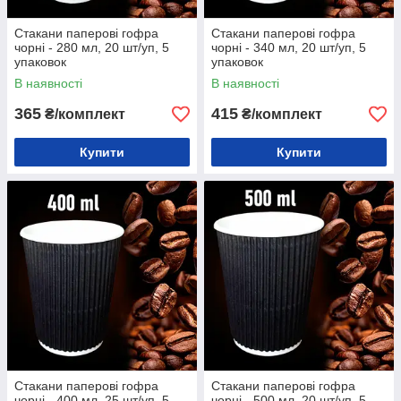
Стакани паперові гофра
Стакани паперові гофра
чорні - 280 мл, 20 шт/уп, 5
чорні - 340 мл, 20 шт/уп, 5
упаковок
упаковок
В наявності
В наявності
365
415
₴/комплект
₴/комплект
Купити
Купити
Стакани паперові гофра
Стакани паперові гофра
чорні - 400 мл, 25 шт/уп, 5
чорні - 500 мл, 20 шт/уп, 5